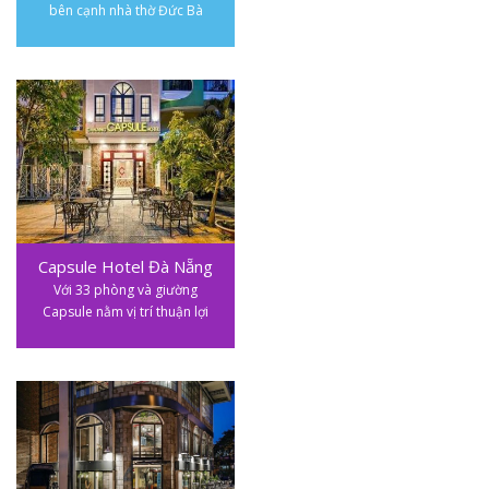
bên cạnh nhà thờ Đức Bà
Capsule Hotel Đà Nẵng
Với 33 phòng và giường
Capsule nằm vị trí thuận lợi