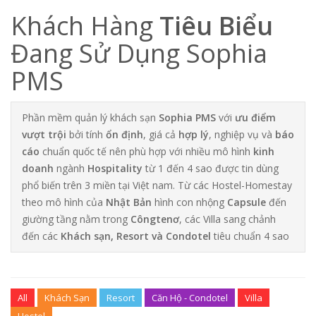
Khách Hàng
Tiêu Biểu
Đang Sử Dụng Sophia
PMS
Phần mềm quản lý khách sạn
Sophia PMS
với
ưu điểm
vượt trội
bởi tính
ổn định
, giá cả
hợp lý
, nghiệp vụ và
báo
cáo
chuẩn quốc tế nên phù hợp với nhiều mô hình
kinh
doanh
ngành
Hospitality
từ 1 đến 4 sao được tin dùng
phổ biến trên 3 miền tại Việt nam. Từ các Hostel-Homestay
theo mô hình của
Nhật Bản
hình con nhộng
Capsule
đến
giường tầng nằm trong
Côngtenơ
, các Villa sang chảnh
đến các
Khách sạn, Resort và Condotel
tiêu chuẩn 4 sao
All
Khách Sạn
Resort
Căn Hộ - Condotel
Villa