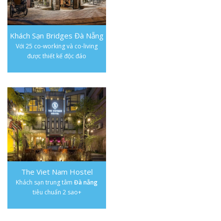
Khách Sạn Bridges Đà Nẵng
Với 25 co-working và co-living
được thiết kế độc đáo
The Viet Nam Hostel
Khách sạn trung tâm
Đà nẵng
tiêu chuẩn 2 sao+