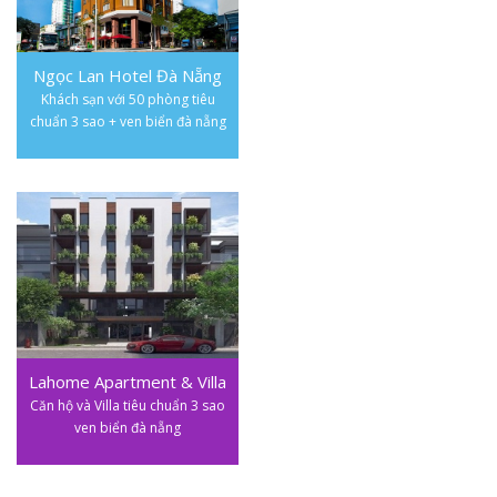
Ngọc Lan Hotel Đà Nẵng
Khách sạn với 50 phòng tiêu
chuẩn 3 sao + ven biển đà nẵng
Lahome Apartment & Villa
Căn hộ và Villa tiêu chuẩn 3 sao
ven biển đà nẵng