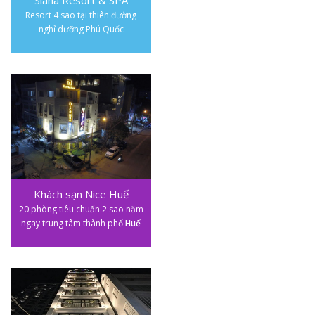
Siana Resort & SPA
Resort 4 sao tại thiên đường
nghỉ dưỡng Phú Quốc
Khách sạn Nice Huế
20 phòng tiêu chuẩn 2 sao năm
ngay trung tâm thành phố
Huế