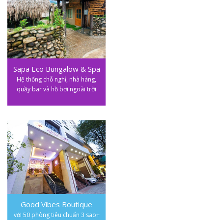
Sapa Eco Bungalow & Spa
Hệ thống chỗ nghỉ, nhà hàng,
quầy bar và hồ bơi ngoài trời
Good Vibes Boutique
với 50 phòng tiêu chuẩn 3 sao+