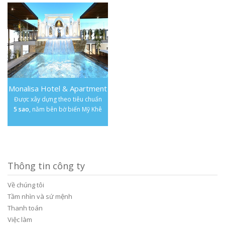
Monalisa Hotel & Apartment
Được xây dựng theo tiêu chuẩn
5 sao
, nằm bên bờ biển Mỹ Khê
Thông tin công ty
Về chúng tôi
Tầm nhìn và sứ mệnh
Thanh toán
Việc làm