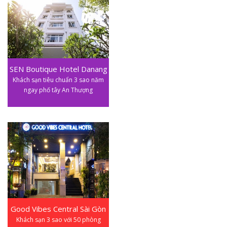
SEN Boutique Hotel Danang
Khách sạn tiêu chuẩn 3 sao năm
ngay phố tây An Thượng
Good Vibes Central Sài Gòn
Khách sạn 3 sao với 50 phòng