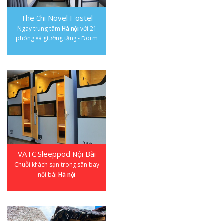
The Chi Novel Hostel
Ngay trung tâm
Hà nội
với 21
phòng và giường tầng - Dorm
VATC Sleeppod Nội Bài
Chuỗi khách sạn trong sân bay
nội bài
Hà nội