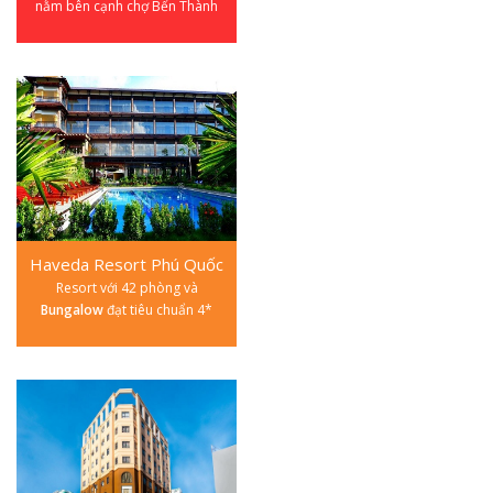
nằm bên cạnh chợ Bến Thành
Haveda Resort Phú Quốc
Resort với 42 phòng và
Bungalow
đạt tiêu chuẩn 4*