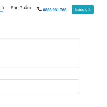
hủ
Sản Phẩm
Bảng giá
0888 081 768