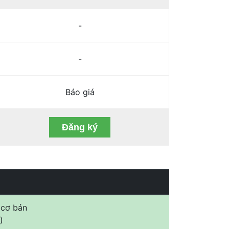
-
-
Báo giá
Đăng ký
 cơ bản
)