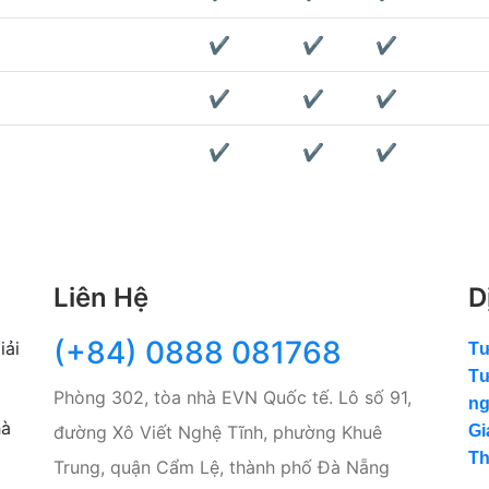
✔
✔
✔
✔
✔
✔
✔
✔
✔
Liên Hệ
D
(+84) 0888 081768
iải
Tư
Tư
Phòng 302, tòa nhà EVN Quốc tế. Lô số 91,
ng
hà
đường Xô Viết Nghệ Tĩnh, phường Khuê
Gi
Th
Trung, quận Cẩm Lệ, thành phố Đà Nẵng